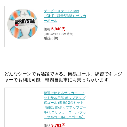
ダービースター Brillant
LIGHT（軽量5号球）サッカ
ーボール
5,940円
価格:
(2019/2/12 13:25時点)
感想(0件)
どんなシーンでも活躍できる。簡易ゴール。練習でもレジ
ャーでも利用可能。軽四自動車にも乗っちゃいます。
練習で使えるサッカー・フ
ットサル用品 ポップアップ
式ゴール (四角) 2台セット
[簡単設置/ポップアップゴー
ル/ミニサッカーゴール/フッ
トサルゴール/ミニゴール】
9,781円
価格: