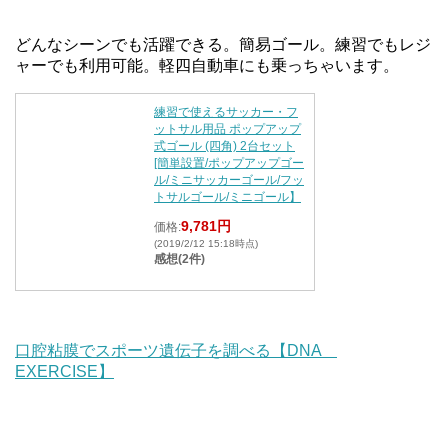
どんなシーンでも活躍できる。簡易ゴール。練習でもレジ
ャーでも利用可能。軽四自動車にも乗っちゃいます。
練習で使えるサッカー・フ
ットサル用品 ポップアップ
式ゴール (四角) 2台セット
[簡単設置/ポップアップゴー
ル/ミニサッカーゴール/フッ
トサルゴール/ミニゴール】
9,781円
価格:
(2019/2/12 15:18時点)
感想(2件)
口腔粘膜でスポーツ遺伝子を調べる【DNA
EXERCISE】