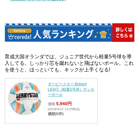
育成大国オランダでは、ジュニア世代から軽量5号球を導
入してる。しっかり芯を蹴れないと飛ばないボール。これ
を使うと、ほっといても、キックが上手くなる!
ダービースター Brillant
LIGHT（軽量5号球）サッカ
ーボール
5,940円
価格:
(2019/2/12 13:25時点)
感想(0件)