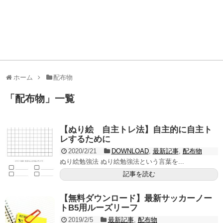
ホーム
配布物
「
配布物
」
一覧
【ぬり絵 自主トレ法】自主的に自主ト
レするために
2020/2/21
DOWNLOAD
,
最新記事
,
配布物
ぬり絵勉強法 ぬり絵勉強法という言葉を...
記事を読む
【無料ダウンロード】最新サッカーノー
トB5用ルーズリーフ
2019/2/5
最新記事
,
配布物