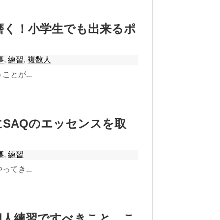
磨く！小学生でも出来るポ
事
,
練習
,
複数人
とが...
SAQのエッセンスを取
事
,
練習
てき...
個人練習ですべきこと。こ