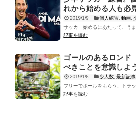
れから始める人も必
2019/1/9
個人練習
,
動画
,
サッカー始めるにあたって、うまく
記事を読む
ゴールのあるロンド
べきことを意識しよ
2019/1/8
少人数
,
最新記事
フリーでボールをもらう、トラップ
記事を読む