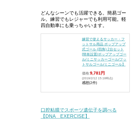
どんなシーンでも活躍できる。簡易ゴー
ル。練習でもレジャーでも利用可能。軽
四自動車にも乗っちゃいます。
練習で使えるサッカー・フ
ットサル用品 ポップアップ
式ゴール (四角) 2台セット
[簡単設置/ポップアップゴー
ル/ミニサッカーゴール/フッ
トサルゴール/ミニゴール】
9,781円
価格:
(2019/2/12 15:18時点)
感想(2件)
口腔粘膜でスポーツ遺伝子を調べる
【DNA EXERCISE】