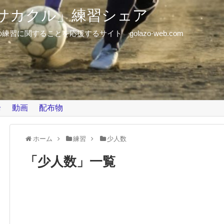
「サカクル」練習シェア
に関することを応援するサイト golazo-web.com
論
動画
配布物
ホーム
練習
少人数
「
少人数
」
一覧