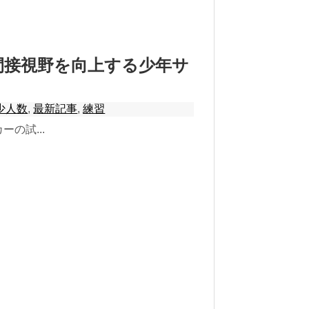
間接視野を向上する少年サ
少人数
,
最新記事
,
練習
の試...