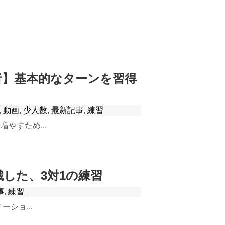
者】基本的なターンを習得
,
動画
,
少人数
,
最新記事
,
練習
やすため...
した、3対1の練習
事
,
練習
ショ...