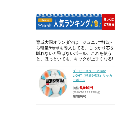
育成大国オランダでは、ジュニア世代か
ら軽量5号球を導入してる。しっかり芯を
蹴れないと飛ばないボール。これを使う
と、ほっといても、キックが上手くなる!
ダービースター Brillant
LIGHT（軽量5号球）サッカ
ーボール
5,940円
価格:
(2019/2/12 13:25時点)
感想(0件)