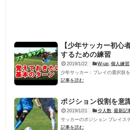
【少年サッカー初心
するための練習
2019/1/22
W-up
,
個人練習
少年サッカー：プレイの選択肢を増
記事を読む
ポジション役割を意識
2019/1/21
少人数
,
最新記
サッカーのポジション プレイステー
記事を読む