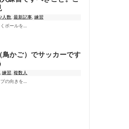
見
少人数
,
最新記事
,
練習
ボールを...
（鳥かご）でサッカーです
う
,
練習
,
複数人
の向きを...