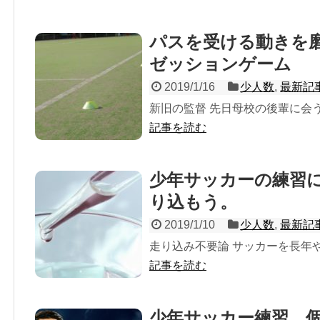
パスを受ける動きを
ゼッションゲーム
2019/1/16
少人数
,
最新記
新旧の監督 先日母校の後輩に会うこ
記事を読む
少年サッカーの練習に
り込もう。
2019/1/10
少人数
,
最新記
走り込み不要論 サッカーを長年やっ
記事を読む
少年サッカー練習。