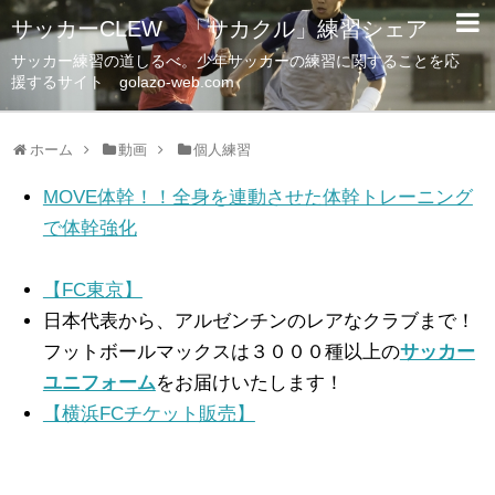
サッカーCLEW 「サカクル」練習シェア
サッカー練習の道しるべ。少年サッカーの練習に関することを応
援するサイト golazo-web.com
ホーム
動画
個人練習
MOVE体幹！！全身を連動させた体幹トレーニング
で体幹強化
【FC東京】
日本代表から、アルゼンチンのレアなクラブまで！
フットボールマックスは３０００種以上の
サッカー
ユニフォーム
をお届けいたします！
【横浜FCチケット販売】