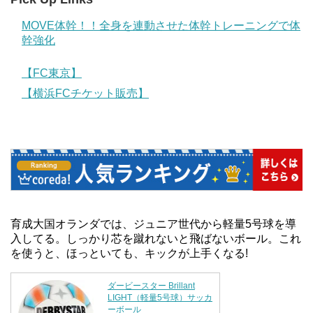
MOVE体幹！！全身を連動させた体幹トレーニングで体
幹強化
【FC東京】
【横浜FCチケット販売】
育成大国オランダでは、ジュニア世代から軽量5号球を導
入してる。しっかり芯を蹴れないと飛ばないボール。これ
を使うと、ほっといても、キックが上手くなる!
ダービースター Brillant
LIGHT（軽量5号球）サッカ
ーボール