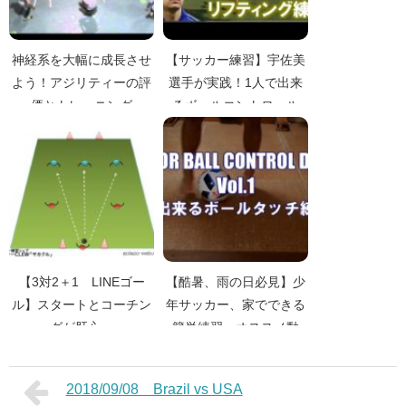
神経系を大幅に成長させ
【サッカー練習】宇佐美
よう！アジリティーの評
選手が実践！1人で出来
価とトレーニング
るボールコントロール
【3対2＋1 LINEゴー
【酷暑、雨の日必見】少
ル】スタートとコーチン
年サッカー、家でできる
グが肝心。
簡単練習、オススメ動
画 part1
2018/09/08 Brazil vs USA