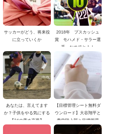
サッカーがどう、将来役
2018年 プスカッシュ
に立っていくか
賞 モハメド・サラー選
手 おめでとう！
あなたは、言えてます
【目標管理シート無料ダ
か？子供をやる気にする
ウンロード】大谷翔平と
【24の褒め言葉】
青学陸上部と目標管理