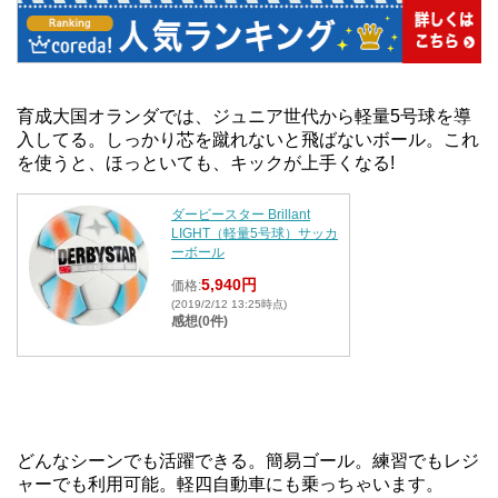
育成大国オランダでは、ジュニア世代から軽量5号球を導
入してる。しっかり芯を蹴れないと飛ばないボール。これ
を使うと、ほっといても、キックが上手くなる!
ダービースター Brillant
LIGHT（軽量5号球）サッカ
ーボール
5,940円
価格:
(2019/2/12 13:25時点)
感想(0件)
どんなシーンでも活躍できる。簡易ゴール。練習でもレジ
ャーでも利用可能。軽四自動車にも乗っちゃいます。