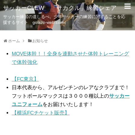
サッカーCLEW 「サカクル」練習シェア
サッカー練習の道しるべ。少年サッカーの練習に関することを応
援するサイト golazo-web.com
ホーム
お知らせ
MOVE体幹！！全身を連動させた体幹トレーニング
で体幹強化
【FC東京】
日本代表から、アルゼンチンのレアなクラブまで！
フットボールマックスは３０００種以上の
サッカー
ユニフォーム
をお届けいたします！
【横浜FCチケット販売】