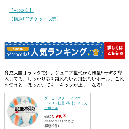
【FC東京】
【横浜FCチケット販売】
育成大国オランダでは、ジュニア世代から軽量5号球を導
入してる。しっかり芯を蹴れないと飛ばないボール。これ
を使うと、ほっといても、キックが上手くなる!
ダービースター Brillant
LIGHT（軽量5号球）サッカ
ーボール
5,940円
価格:
(2019/2/12 13:25時点)
感想(0件)