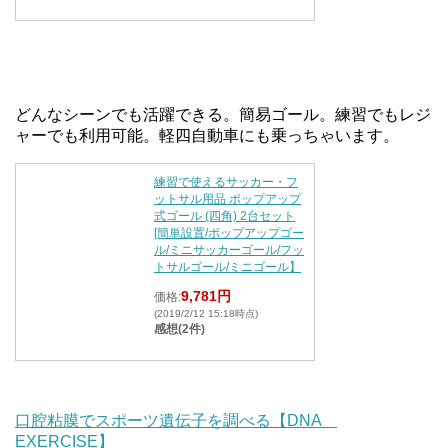
どんなシーンでも活躍できる。簡易ゴール。練習でもレジ
ャーでも利用可能。軽四自動車にも乗っちゃいます。
練習で使えるサッカー・フ
ットサル用品 ポップアップ
式ゴール (四角) 2台セット
[簡単設置/ポップアップゴー
ル/ミニサッカーゴール/フッ
トサルゴール/ミニゴール】
9,781円
価格:
(2019/2/12 15:18時点)
感想(2件)
口腔粘膜でスポーツ遺伝子を調べる【DNA
EXERCISE】