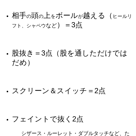
相手
頭
上
ボール
越える（
の
の
を
が
ヒールリ
）＝3点
など
フト、シャペウ
股抜き＝3点（股を通しただけでは
だめ）
スクリーン＆スイッチ＝2点
フェイントで抜く2点
シザース・ルーレット・ダブルタッチなど、た