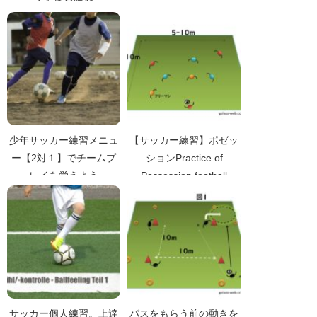
るための練習
少年サッカー練習メニュ
【サッカー練習】ポゼッ
ー【2対１】でチームプ
ションPractice of
レイを覚えよう
Possession football
サッカー個人練習。上達
パスをもらう前の動きを