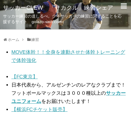
サッカーCLEW 「サカクル」練習シェア
サッカー練習の道しるべ。少年サッカーの練習に関することを応
援するサイト golazo-web.com
ホーム
練習
MOVE体幹！！全身を連動させた体幹トレーニング
で体幹強化
【FC東京】
日本代表から、アルゼンチンのレアなクラブまで！
フットボールマックスは３０００種以上の
サッカー
ユニフォーム
をお届けいたします！
【横浜FCチケット販売】