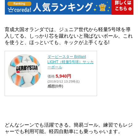
育成大国オランダでは、ジュニア世代から軽量5号球を導
入してる。しっかり芯を蹴れないと飛ばないボール。これ
を使うと、ほっといても、キックが上手くなる!
ダービースター Brillant
LIGHT（軽量5号球）サッカ
ーボール
5,940円
価格:
(2019/2/12 13:25時点)
感想(0件)
どんなシーンでも活躍できる。簡易ゴール。練習でもレジ
ャーでも利用可能。軽四自動車にも乗っちゃいます。