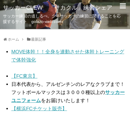
サッカーCLEW 「サカクル」練習シェア
サッカー練習の道しるべ。少年サッカーの練習に関することを応
援するサイト golazo-web.com
ホーム
最新記事
MOVE体幹！！全身を連動させた体幹トレーニング
で体幹強化
【FC東京】
日本代表から、アルゼンチンのレアなクラブまで！
フットボールマックスは３０００種以上の
サッカー
ユニフォーム
をお届けいたします！
【横浜FCチケット販売】