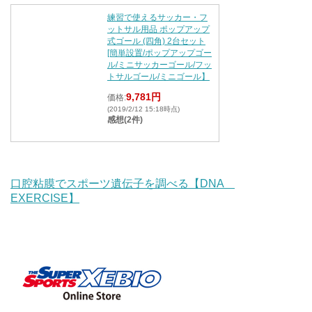
練習で使えるサッカー・フ
ットサル用品 ポップアップ
式ゴール (四角) 2台セット
[簡単設置/ポップアップゴー
ル/ミニサッカーゴール/フッ
トサルゴール/ミニゴール】
9,781円
価格:
(2019/2/12 15:18時点)
感想(2件)
口腔粘膜でスポーツ遺伝子を調べる【DNA
EXERCISE】