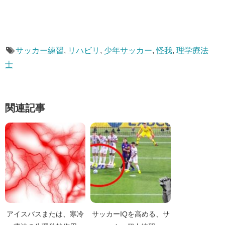
サッカー練習
,
リハビリ
,
少年サッカー
,
怪我
,
理学療法
士
関連記事
アイスバスまたは、寒冷
サッカーIQを高める、サ